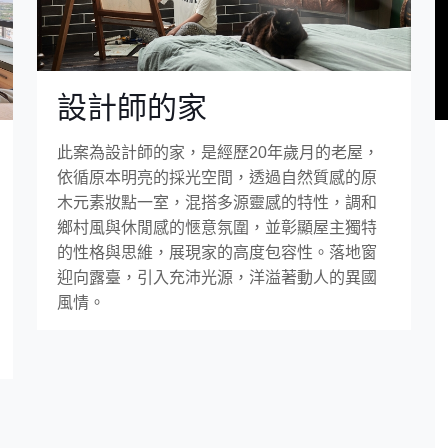
設計師的家
此案為設計師的家，是經歷20年歲月的老屋，
依循原本明亮的採光空間，透過自然質感的原
木元素妝點一室，混搭多源靈感的特性，調和
鄉村風與休閒感的愜意氛圍，並彰顯屋主獨特
的性格與思維，展現家的高度包容性。落地窗
迎向露臺，引入充沛光源，洋溢著動人的異國
風情。