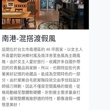
南港-混搭渡假風
這間位於台北市南港區的 46 坪居家，以女主人
所喜愛的歐洲鄉村風及南洋峇里島風為主題風
格。由於女主人愛好旅行，收藏許多自國外帶
回的珍貴藝品與家飾，所以，也期待這些代表
著美好記憶的收藏品，能成為空間特色的一部
分。由於屋案自毛胚屋階段就交由李佳鈺設計
師操刀規劃，因此不僅是空間風格的營造，從
格局動線至整體軟硬體，針對屋主需求量身打
造。展現整體寬敞舒適的特性，都像渡假一樣
愜意美好！