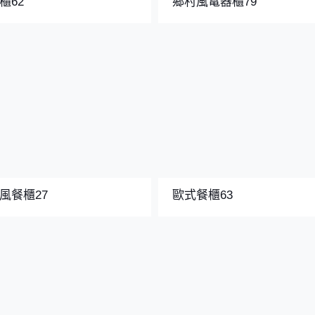
櫃62
鄉村風電器櫃79
風餐櫃27
歐式餐櫃63