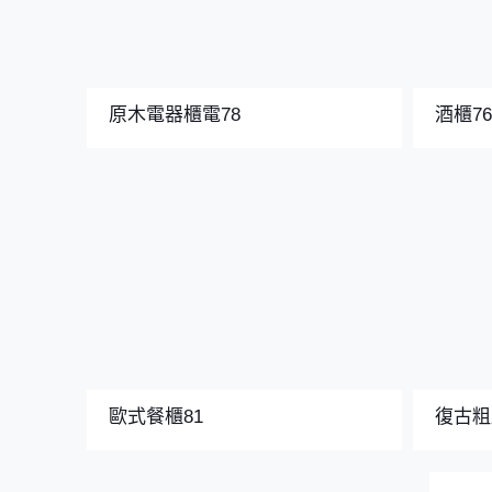
原木電器櫃電78
酒櫃7
歐式餐櫃81
復古粗