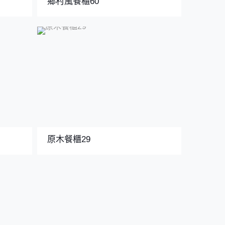
鄉村風餐櫃60
原木餐櫃29