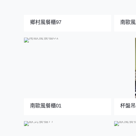
鄉村風餐櫃97
南歐風
南歐風餐櫃01
杯盤吊