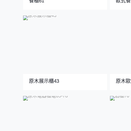
餐櫃61
歐式餐
原木展示櫃43
原木歐