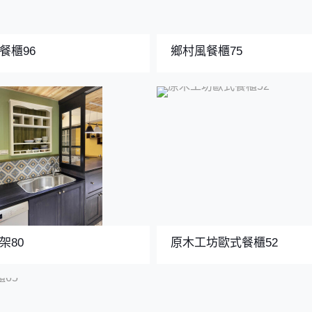
餐櫃96
鄉村風餐櫃75
架80
原木工坊歐式餐櫃52