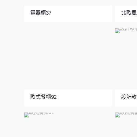
電器櫃37
北歐風
歐式餐櫃92
設計款