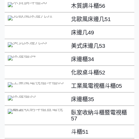
木質調斗櫃56
北歐風床邊几51
床邊几49
美式床邊几53
床邊櫃34
化妝桌斗櫃52
工業風電視櫃斗櫃05
床邊櫃35
臥室收納斗櫃暨電視櫃
57
斗櫃51