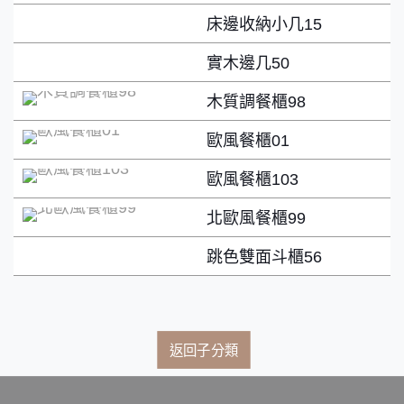
床邊收納小几15
實木邊几50
木質調餐櫃98
歐風餐櫃01
歐風餐櫃103
北歐風餐櫃99
跳色雙面斗櫃56
返回子分類