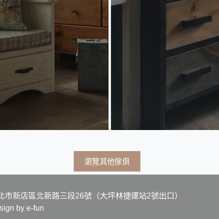
瀏覽其他傢俱
3 地址：新北市新店區北新路三段26號（大坪林捷運站2號出口）
gn by e-fun