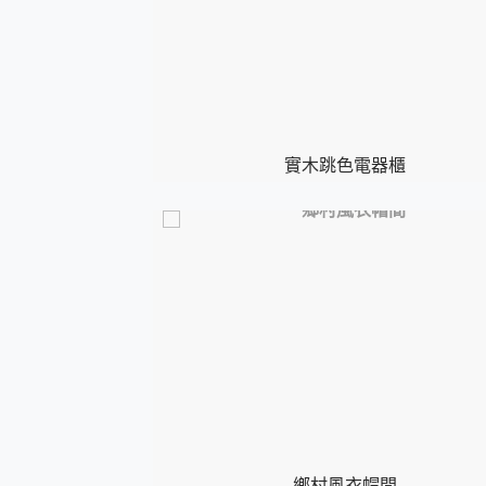
實木跳色電器櫃
鄉村風衣帽間