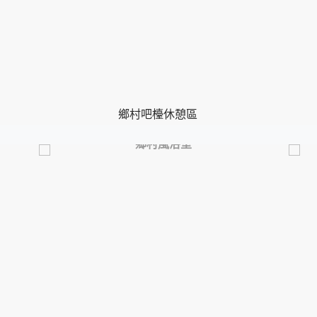
鄉村吧檯休憩區