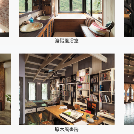
渡假風浴室
原木風書房