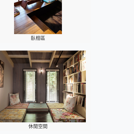
臥榻區
休閒空間