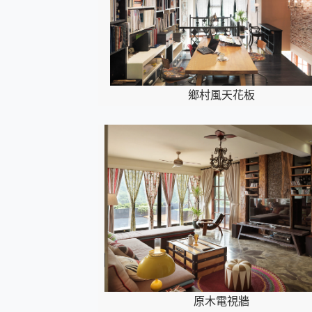
鄉村風天花板
原木電視牆