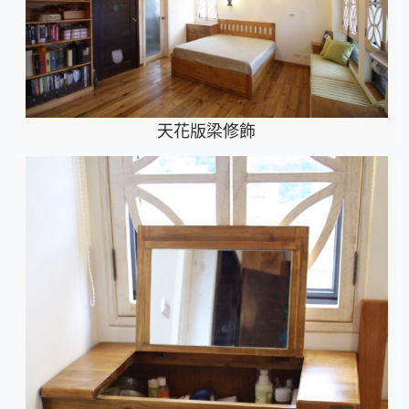
天花版梁修飾