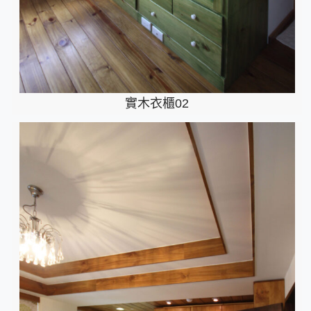
實木衣櫃02