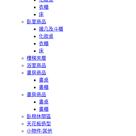
衣櫃
床
臥室商品
邊几及斗櫃
化妝桌
衣櫃
床
樓梯夾層
浴室商品
書房商品
書桌
書櫃
書房商品
書桌
書櫃
臥榻休閒區
天花板造型
小物件/其他